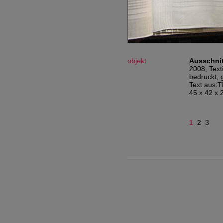
objekt
Ausschnit
2008, Text
bedruckt, 
Text aus:T
45 x 42 x 
1
2
3